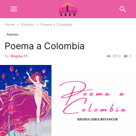
Home
Poemas
Poema a Colombia
Poemas
Poema a Colombia
By
Regina 11
-
2613
0