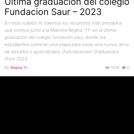
Última graduación del colegio
Fundacion Saur – 2023
En esta ocasión te traemos los recuerdos más preciados
que vivimos junto a la Maestra Regina "11" en la última
graduación del colegio fundación saur, donde los
estudiantes culminan una etapa para iniciar una nueva, llena
de desafios y aprendizajes, ¡Felicitaciones! Graduandos
Prom 2023.
By
Regina 11
-
1018
0