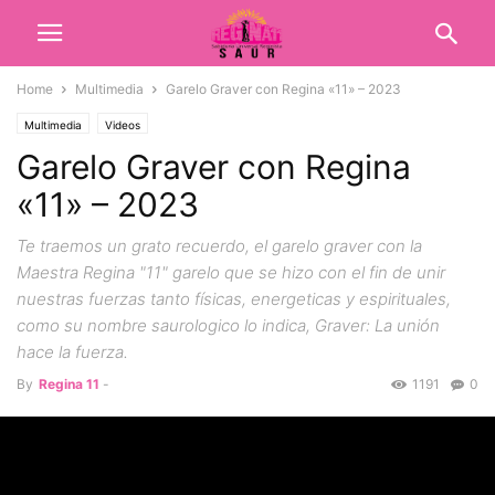
Home
Multimedia
Garelo Graver con Regina «11» – 2023
Multimedia
Videos
Garelo Graver con Regina
«11» – 2023
Te traemos un grato recuerdo, el garelo graver con la
Maestra Regina "11" garelo que se hizo con el fin de unir
nuestras fuerzas tanto físicas, energeticas y espirituales,
como su nombre saurologico lo indica, Graver: La unión
hace la fuerza.
By
Regina 11
-
1191
0