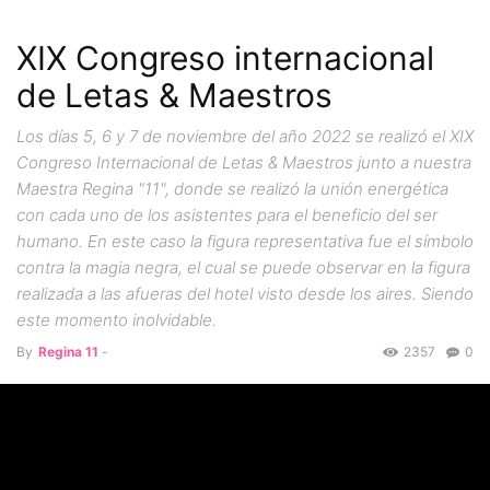
XIX Congreso internacional
de Letas & Maestros
Los días 5, 6 y 7 de noviembre del año 2022 se realizó el XIX
Congreso Internacional de Letas & Maestros junto a nuestra
Maestra Regina "11", donde se realizó la unión energética
con cada uno de los asistentes para el beneficio del ser
humano. En este caso la figura representativa fue el símbolo
contra la magia negra, el cual se puede observar en la figura
realizada a las afueras del hotel visto desde los aires. Siendo
este momento inolvidable.
By
Regina 11
-
2357
0