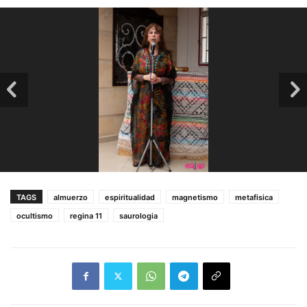
TAGS
almuerzo
espiritualidad
magnetismo
metafisica
ocultismo
regina 11
saurologia