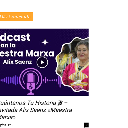
Más Contenido
uéntanos Tu Historia 🎬 –
nvitada Alix Saenz «Maestra
arxa».
gina 11
-
0