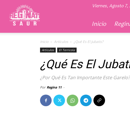
Regina
Viernes, Agosto 7,
11
Inicio
Regina
Inicio
Artículos
¿Qué Es El Jubatis?
Artículos
El Terricola
¿Qué Es El Jubat
¿Por Qué Es Tan Importante Este Garelo?
Por
Regina 11
-