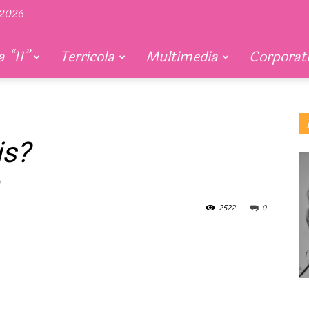
 2026
 “11”
Terricola
Multimedia
Corporat
is?
2522
0