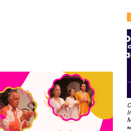
C
I
M
Re