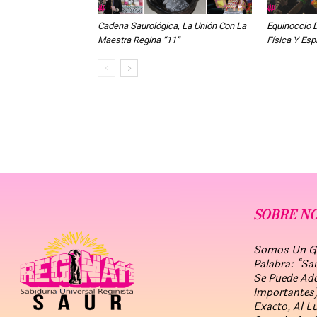
Cadena Saurológica, La Unión Con La
Equinoccio 
Maestra Regina “11”
Física Y Espi
SOBRE N
Somos Un Gru
Palabra: “Sa
Se Puede Ad
Importantes)
Exacto, Al L