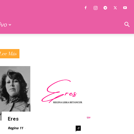
ivo
Lee Más
Eres
Regina 11
-
0