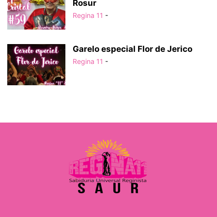
Rosur
Regina 11
-
Garelo especial Flor de Jerico
Regina 11
-