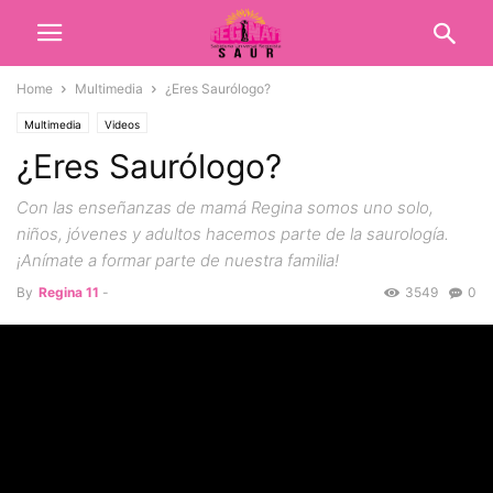
Home
Multimedia
¿Eres Saurólogo?
Multimedia
Videos
¿Eres Saurólogo?
Con las enseñanzas de mamá Regina somos uno solo,
niños, jóvenes y adultos hacemos parte de la saurología.
¡Anímate a formar parte de nuestra familia!
By
Regina 11
-
3549
0