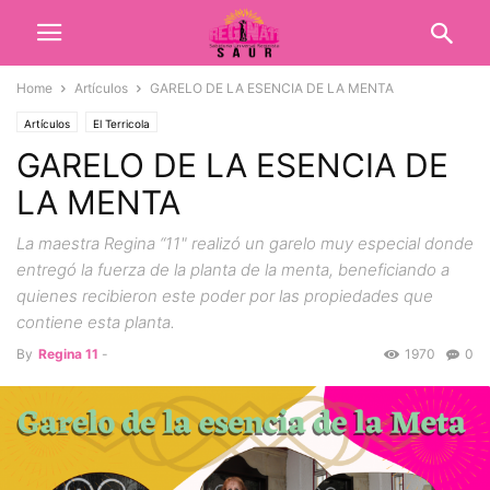
Home
Artículos
GARELO DE LA ESENCIA DE LA MENTA
Artículos
El Terricola
GARELO DE LA ESENCIA DE
LA MENTA
La maestra Regina “11" realizó un garelo muy especial donde
entregó la fuerza de la planta de la menta, beneficiando a
quienes recibieron este poder por las propiedades que
contiene esta planta.
By
Regina 11
-
1970
0