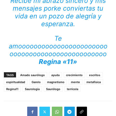
Recibe mi abrazo sincero y mis
mensajes porke conviertas tu
vida en un pozo de alegría y
esperanza.
Te
amooooooooooooooooooooooo
ooooooooooooooooooooooooo
Regina «11»
TAGS
Amado saurólogo
ayuda
crecimiento
escritos
espiritualidad
Garelo
magnetismo
mente
metafísica
Regina11
Saurología
Saurólogo
terrícola