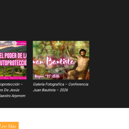
toprotección –
Galería Fotografíca – Conferencia
es De Jesús
Juan Bautista – 2026
estro Arjerrom
Lee Más