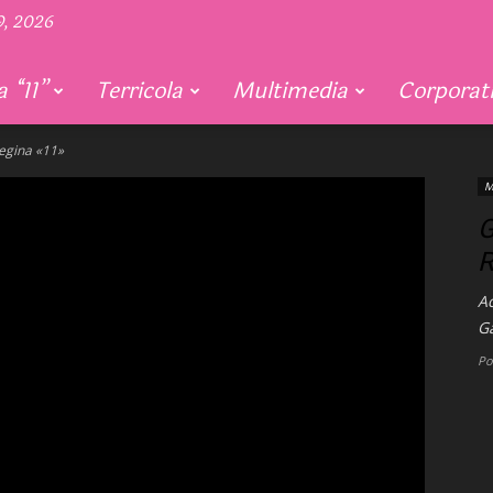
9, 2026
 “11”
Terricola
Multimedia
Corporat
egina «11»
M
G
R
A
G
Po