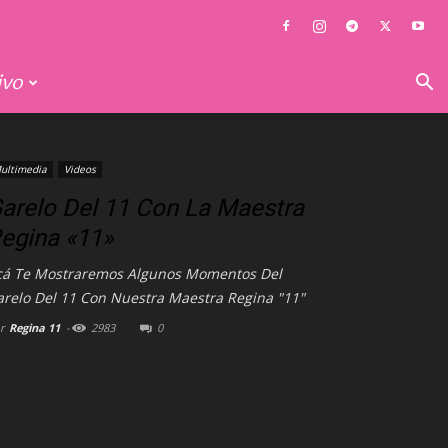
ivo
ultimedia
Videos
arelo Del 11 Con La Maestra
egina «11»
cá Te Mostraremos Algunos Momentos Del
arelo Del 11 Con Nuestra Maestra Regina "11"
r
Regina 11
-
2983
0