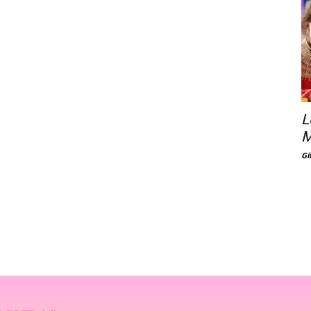
L
M
Gi