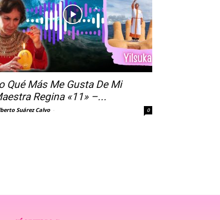
o Qué Más Me Gusta De Mi
aestra Regina «11» –...
lberto Suárez Calvo
-
0