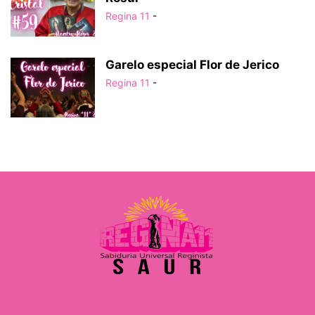
Regina 11
-
Garelo especial Flor de Jerico
Regina 11
-