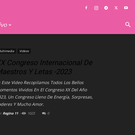
ivo
ultimedia
Videos
X Congreso Internacional De
aestros Y Letas -2023
 Este Video Recopilamos Todos Los Bellos
omentos Vividos En El Congreso XX Del Año
23, Un Congreso Lleno De Energía, Sorpresas,
oderes Y Mucho Amor.
r
Regina 11
-
1023
0