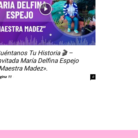
uéntanos Tu Historia 🎬 –
nvitada María Delfina Espejo
Maestra Madez».
gina 11
-
0