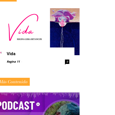
Vida
Regina 11
-
0
Más Contenido