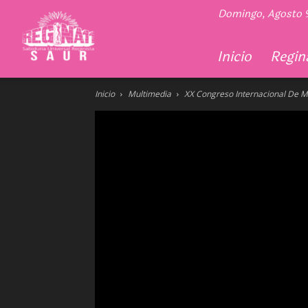
Regina
Domingo, Agosto 
11
Inicio
Regina
Inicio
Multimedia
XX Congreso Internacional De M