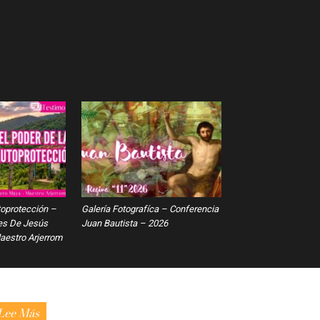
toprotección –
Galería Fotografíca – Conferencia
es De Jesús
Juan Bautista – 2026
estro Arjerrom
Lee Más