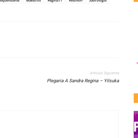
tequendama
Maestros
Regina11
Reunión
Saurología
Artículo Siguiente
Plegaria A Sandra Regina – Yilsuka