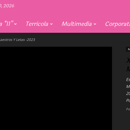
9, 2026
 “11”
Terricola
Multimedia
Corporat
aestros Y Letas -2023
M
X
M
Es
M
20
P
Po