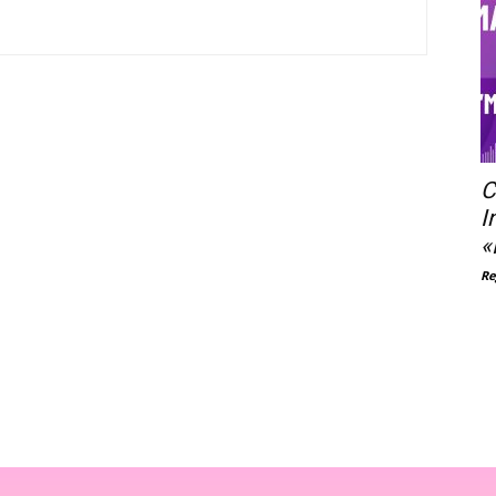
C
I
«
Re