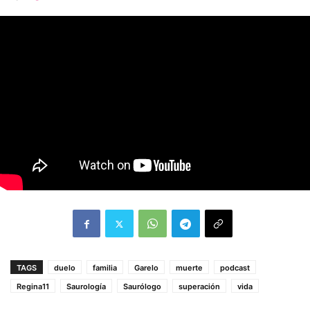
TAGS
duelo
familia
Garelo
muerte
podcast
Regina11
Saurología
Saurólogo
superación
vida