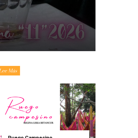
Lee Más
Ruego Campesino