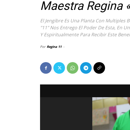
Maestra Regina 
El Jengibre Es Una Planta Con Multiples 
"11" Nos Entrego El Poder De Esta, En 
Y Espiritualmente Para Recibir Este Benef
Por
Regina 11
-