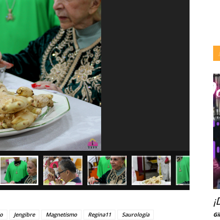
¡
lo
Jengibre
Magnetismo
Regina11
Saurología
Gi