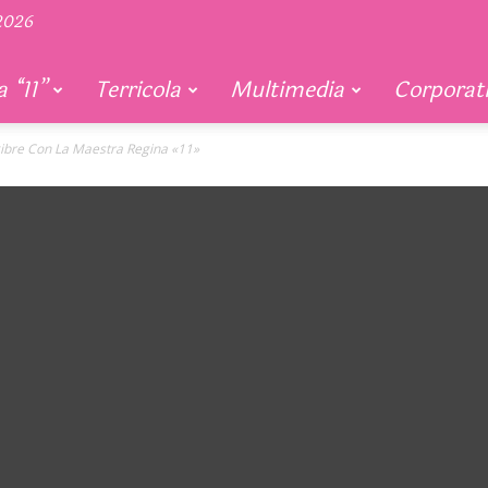
 2026
 “11”
Terricola
Multimedia
Corporat
gibre Con La Maestra Regina «11»