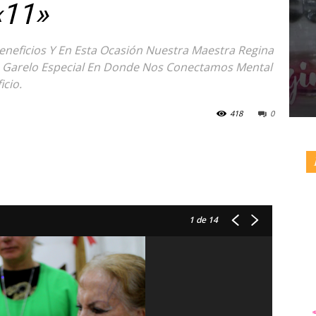
«11»
Beneficios Y En Esta Ocasión Nuestra Maestra Regina
Un Garelo Especial En Donde Nos Conectamos Mental
icio.
418
0
1
de 14