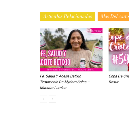
Artículos Relacionados
Más Del Auto
Fe, Salud Y Aceite Betixio –
Copa De Cri
Testimonio De Myriam Salas –
Rosur
Maestra Lumisa