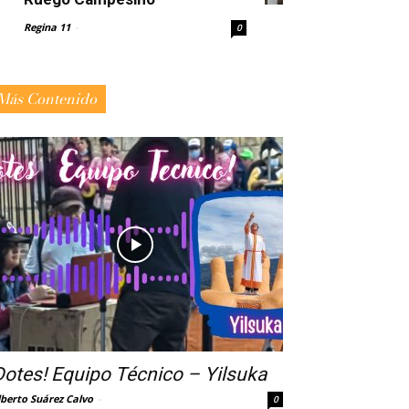
Regina 11
-
0
Más Contenido
Dotes! Equipo Técnico – Yilsuka
lberto Suárez Calvo
-
0