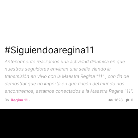
#Siguiendoaregina11
Anteriormente realizamos una actividad dinamica en que
nuestros seguidores enviaran una selfie viendo la
transmisión en vivio con la Maestra Regina "11" , con fin de
demostrar que no importa en que rincón del mundo nos
encontremos, estamos conectados a la Maestra Regina "11".
By
Regina 11
-
1628
0