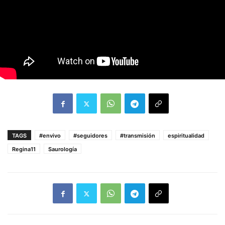
TAGS
#envivo
#seguidores
#transmisión
espiritualidad
Regina11
Saurología