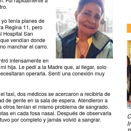
n. Fui rápidamente a
tro.
y yo tenía planes de
tra Regina 11, pero
al Hospital San
a que vendían donde
 no manchar el carro.
ntró intensamente en
mi hija. Le pedí a la Madre que, al llegar, solo
necesitaran operarla. Sentí una conexión muy
el taxi, dos médicos se acercaron a recibirla de
ad de gente en la sala de espera. Atendieron a
s otros tenían el mismo problema de sangrado.
gotas en cada fosa nasal. Después de observarla
C
tuvo por completo y jamás volvió a sangrar.
I