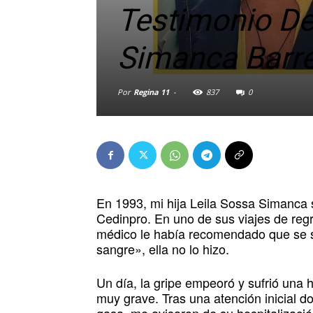
Testimonio D
Simanca Barr
Por
Regina 11
-
837
0
En 1993, mi hija Leila Sossa Simanca 
Cedinpro. En uno de sus viajes de reg
médico le había recomendado que se 
sangre», ella no lo hizo.
Un día, la gripe empeoró y sufrió una 
muy grave. Tras una atención inicial d