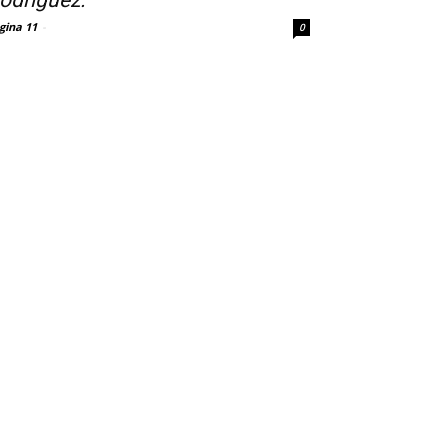
odriguez.
gina 11
-
0