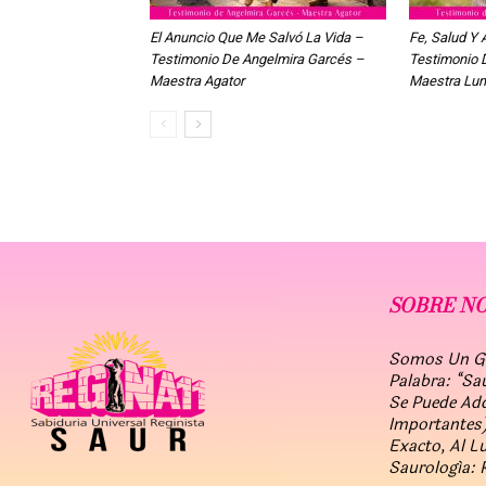
El Anuncio Que Me Salvó La Vida –
Fe, Salud Y 
Testimonio De Angelmira Garcés –
Testimonio 
Maestra Agator
Maestra Lu
SOBRE N
Somos Un Gru
Palabra: “Sa
Se Puede Ad
Importantes)
Exacto, Al L
Saurología: 