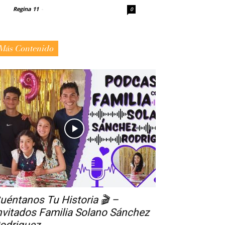
Regina 11
-
0
Más Contenido
uéntanos Tu Historia 🎬 –
nvitados Familia Solano Sánchez