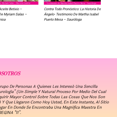
Aceite Betixio –
Contra Todo Pronóstico: La Historia De
De Myriam Salas –
Ángelo- Testimonio De Martha Isabel
misa
Puerto Mesa – Sauróloga
OSOTROS
po De Personas A Quienes Les Interesó Una Sencilla
urología” (un Simple Y Natural Proceso Por Medio Del Cual
quirir Mayor Control Sobre Todas Las Cosas Que Nos Son
 Y Que Llegaron Como Hoy Usted, En Este Instante, Al Sitio
ugar En Donde Se Encontraba Una Magnífica Maestra En
REGINA “11”.