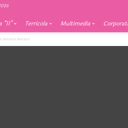
 2026
 “11”
Terricola
Multimedia
Corporat
a Simanca Barrera