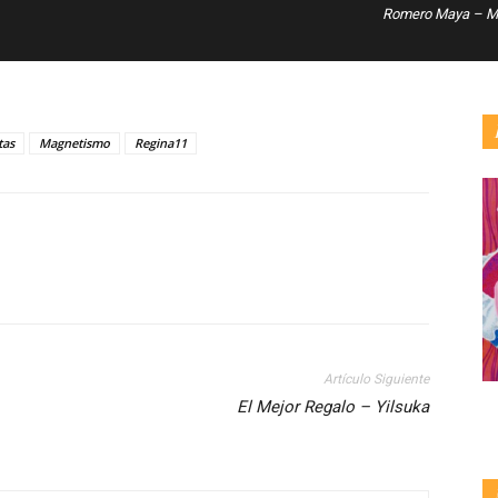
Romero Maya – Ma
tas
Magnetismo
Regina11
Artículo Siguiente
El Mejor Regalo – Yilsuka