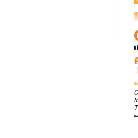
C
I
T
Re