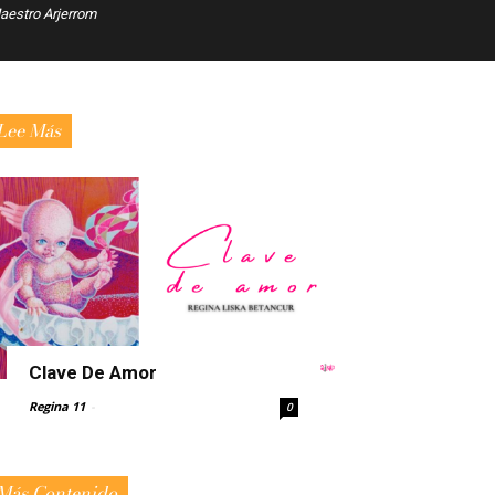
estro Arjerrom
Lee Más
Clave De Amor
Regina 11
-
0
Más Contenido