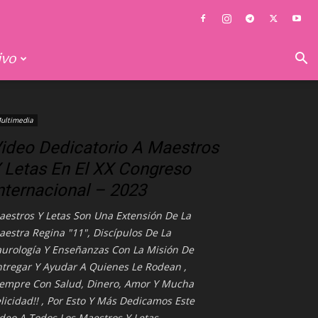
ivo
ultimedia
ideo Dedicatorio A Maestros
 Letas En El XX Congreso
nternacional – 2023
aestros Y Letas Son Una Extensión De La
estra Regina "11", Discípulos De La
aurología Y Enseñanzas Con La Misión De
ntregar Y Ayudar A Quienes Le Rodean ,
iempre Con Salud, Dinero, Amor Y Mucha
licidad!! , Por Esto Y Más Dedicamos Este
deo A Todos Los Maestros Y Letas