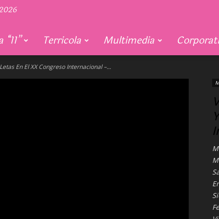
 2026
 “11”
Terricola
Multimedia
Corporat
etas En El XX Congreso Internacional –...
M
V
Y
I
M
Ma
S
E
S
Fe
Vi