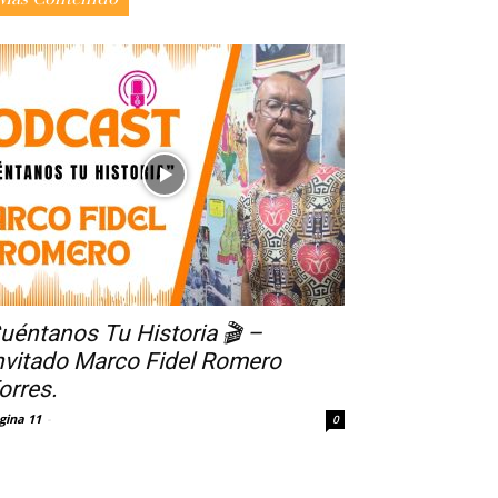
uéntanos Tu Historia 🎬 –
nvitado Marco Fidel Romero
orres.
gina 11
-
0