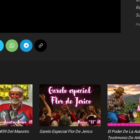
R
S
Po
 #59 Del Maestro
Garelo Especial Flor De Jerico
El Poder De La Au
Testimonio De Arl